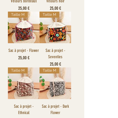
Velours bordeaux
Velours noir
Prix
Prix
25,00 €
25,00 €
Taille M
Taille M
Sac à projet - Flower
Sac à projet -
Seventies
Prix
25,00 €
Prix
25,00 €
Taille M
Taille M
Sac à projet -
Sac à projet - Dark
Ethnical
Flower