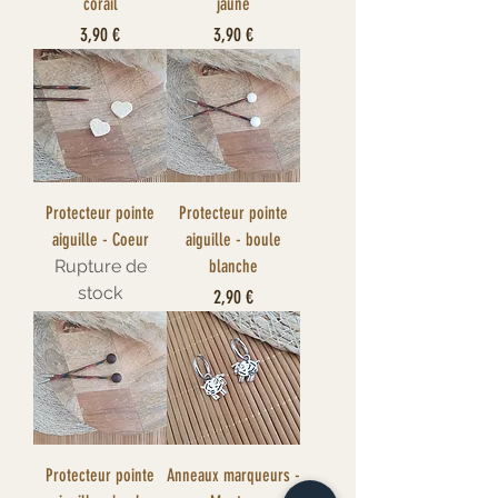
corail
jaune
Prix
Prix
3,90 €
3,90 €
Protecteur pointe
Protecteur pointe
aiguille - Coeur
aiguille - boule
Rupture de
blanche
stock
Prix
2,90 €
Protecteur pointe
Anneaux marqueurs -