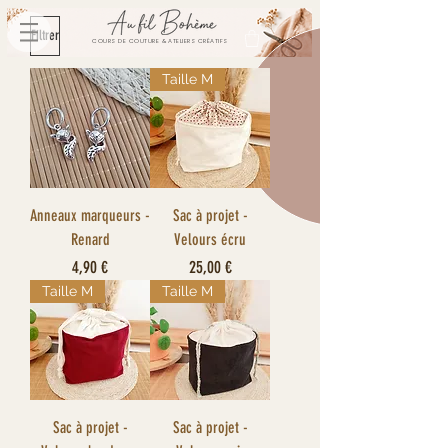
Filtrer
COURS DE COUTURE & ATELIERS CRÉATIFS
Taille M
Anneaux marqueurs -
Sac à projet -
Renard
Velours écru
Prix
Prix
4,90 €
25,00 €
Taille M
Taille M
Sac à projet -
Sac à projet -