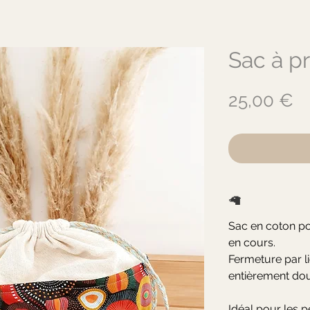
Sac à pr
Pr
25,00 €
🦙
Sac en coton pou
en cours.
Fermeture par li
entièrement dou
Idéal pour les p