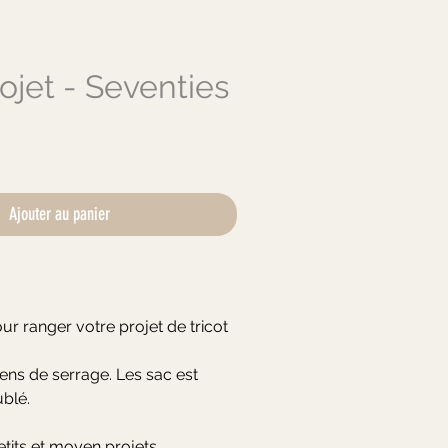
ojet - Seventies
ix
Ajouter au panier
r ranger votre projet de tricot
ens de serrage. Les sac est
blé.
etits et moyen projets.