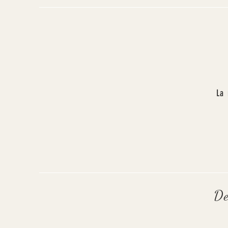
La 
D