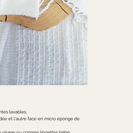
ntes lavables.
ée et l'autre face en micro éponge de
u visage ou comme lingettes bébé.