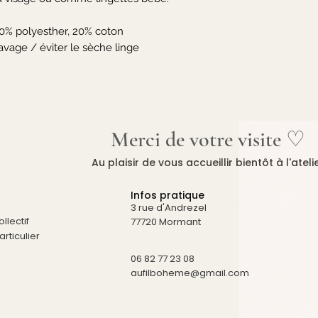
0% polyesther, 20% coton
lavage / éviter le sèche linge
Merci de votre visite ♡
Au plaisir de vous accueillir bientôt à l'ateli
Infos pratique
3 rue d'Andrezel
llectif
77720 Mormant
rticulier
06 82 77 23 08
aufilboheme@gmail.com