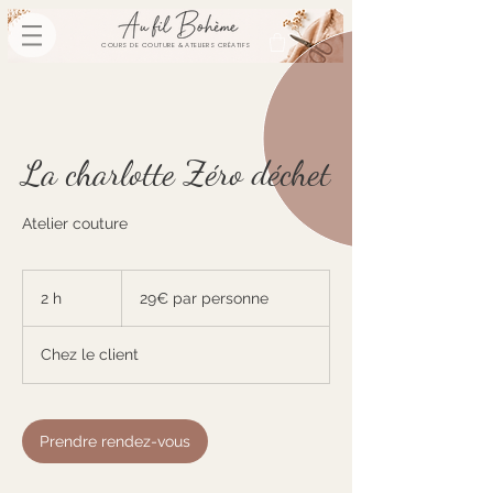
COURS DE COUTURE & ATELIERS CRÉATIFS
La charlotte Zéro déchet
Atelier couture
29€
par
2 h
2
29€ par personne
personne
h
Chez le client
Prendre rendez-vous