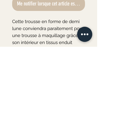
Me notifier lorsque cet article est disponible
Cette trousse en forme de demi
lune conviendra paraitement pour
une trousse à maquillage grâce à
son intérieur en tissus enduit
imperméable. Fermeture de la
trousse par une fermeture éclair
métalique.
Tissus extérieur en coton imprimé
/ zip métalique / intérieur en tissu
enduit
Dimensions : hauteur : 13 cm /
longueur : 20 cm / profondeur : 4
cm