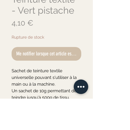
- Vert pistache
Prix
4,10 €
Rupture de stock
Me notifier lorsque cet article est disponible
Sachet de teinture textile 
universelle pouvant s'utiliser à la 
main ou à la machine.

Un sachet de 10g permettant de 
teindre jusqu'à 500g de tissu.

Teinture de marque Teinture 
Design (31 couleurs disponibles)

La teinture convient pour tous les 
tissus de fibres naturelles (coton, 