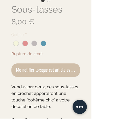
Sous-tasses
Prix
8,00 €
Couleur
*
Rupture de stock
Me notifier lorsque cet article est disponible
Vendus par deux, ces sous-tasses
en crochet apporteront une
touche "bohème chic" à votre
décoration de table.
Disponible en quatre couleurs :
vieux rose, bleu turquoise, gris