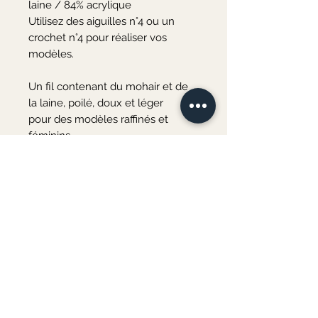
laine / 84% acrylique

Utilisez des aiguilles n°4 ou un 
crochet n°4 pour réaliser vos 
modèles.

Un fil contenant du mohair et de 
la laine, poilé, doux et léger

pour des modèles raffinés et 
féminins.

Matière naturelle, le mohair n'en 
est pas moins une laine très 
résistante et facile à entretenir.

Très soyeux, il vous procurera une 
sensation de douceur et 
de chaleur ultime.

Ce fil en mohair 
nécessite seulement 4 pelotes 
pour une taille 42 !