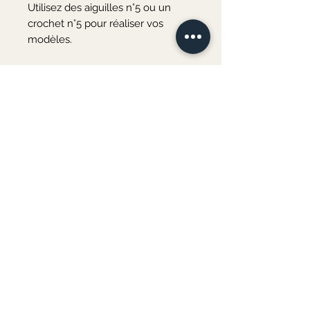
Utilisez des aiguilles n°5 ou un 
crochet n°5 pour réaliser vos 
modèles.

Vous aimez les matières 
délicates ? Ce fil est fait pour vous 
!

N'attendez plus et craquez pour 
notre fil polyamide aspect 
mohair qui vous enveloppera de 
douceur et de tendresse.

Une matière toute douce à petit 
prix !
Merci de votre visite ♡
Au plaisir de vous accueillir bientôt à l'atelier
COURS DE COUTURE & ATELIERS CRÉATIFS
3 rue d'Andrezel
06 82 77 23 08