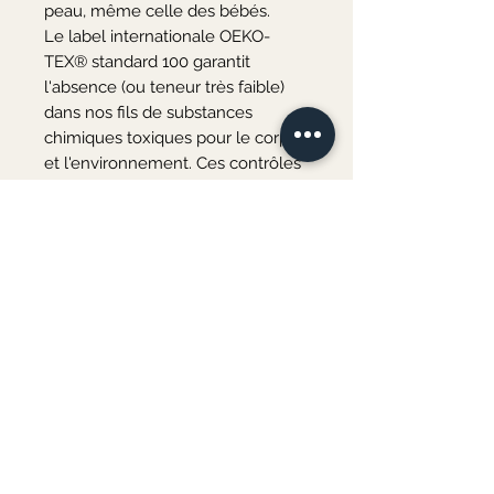
peau, même celle des bébés.

Le label internationale OEKO-
TEX® standard 100 garantit 
l'absence (ou teneur très faible) 
dans nos fils de substances 
chimiques toxiques pour le corps 
et l'environnement. Ces contrôles 
stricts sont effectués à chaque 
étape du traitement: matières 
premières, fils et teinture.

Conseil d’entretien : Lavage en 
machine possible à 30°. Vérifier 
avec un échantillon tricoté si le 
programme de notre machine est 
adapté aux matières fragiles. 
Sinon laver délicatement à la main 
à l’eau froide. Lavable en machine 
mais uniquement en programme 
délicat, essorage 400 tours maxi. 
Laver avec coloris similaires. 