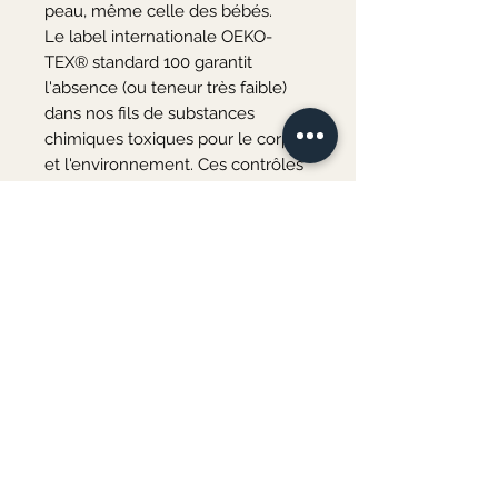
peau, même celle des bébés.

Le label internationale OEKO-
TEX® standard 100 garantit 
l'absence (ou teneur très faible) 
dans nos fils de substances 
chimiques toxiques pour le corps 
et l'environnement. Ces contrôles 
stricts sont effectués à chaque 
étape du traitement: matières 
premières, fils et teinture.

Conseil d’entretien : Lavage en 
machine possible à 30°. Vérifier 
avec un échantillon tricoté si le 
programme de notre machine est 
adapté aux matières fragiles. 
Sinon laver délicatement à la main 
à l’eau froide. Lavable en machine 
mais uniquement en programme 
délicat, essorage 400 tours maxi. 
Laver avec coloris similaires. 