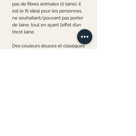
pas de fibres animales (0 laine), il 
est le fil idéal pour les personnes 
ne souhaitant/pouvant pas porter 
de laine, tout en ayant l’effet d’un 
tricot laine.

Des couleurs douces et classiques 
aux couleurs peps et vitaminées, il 
y en a pour tous les goûts. Encore 
un plus, il est fabriqué en Italie.

Pelote de 50 grammes, 125 mètres 
environ.

8 pelotes pour une taille 42.

2 pelotes pour une taille 3 mois.

Échantillon 10x10 cm : 18 Mailles x 
25 Rangs - Aiguilles n°4,5.