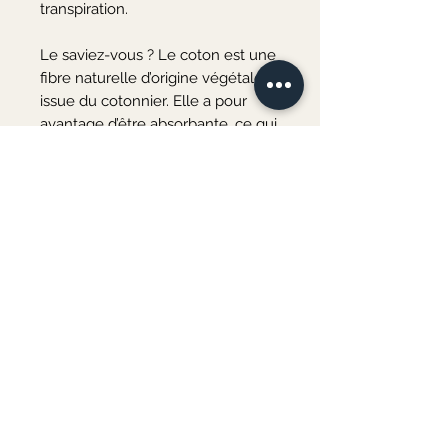
transpiration.

Le saviez-vous ? Le coton est une 
fibre naturelle d’origine végétale 
issue du cotonnier. Elle a pour 
avantage d’être absorbante, ce qui 
la rend agréable à porter en été 
comme en hiver.

Pelote de 50 grammes, 80 mètres 
environ.

12 pelotes pour une taille 42.

Échantillon 10x10 cm : 20 Mailles x 
25 Rangs - Aiguilles n°4,5.
Merci de votre visite ♡
Au plaisir de vous accueillir bientôt à l'atelier