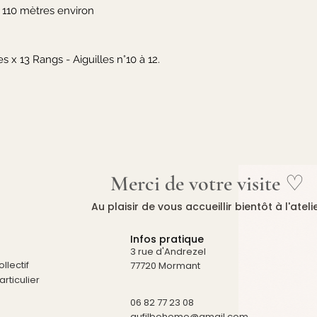
 110 mètres environ
s x 13 Rangs - Aiguilles n°10 à 12.
Merci de votre visite ♡
Au plaisir de vous accueillir bientôt à l'ateli
Infos pratique
3 rue d'Andrezel
llectif
77720 Mormant
rticulier
06 82 77 23 08
aufilboheme@gmail.com