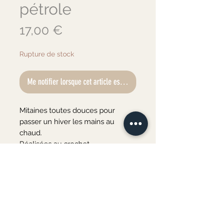
pétrole
Prix
17,00 €
Rupture de stock
Me notifier lorsque cet article est disponible
Mitaines toutes douces pour 
passer un hiver les mains au 
chaud.

Réalisées au crochet.

Taille unique pour adulte.

Création artisanale - pièce unique 
- fait en France.