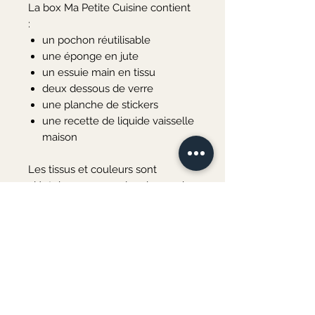
La box Ma Petite Cuisine contient
:
un pochon réutilisable
une éponge en jute
un essuie main en tissu
deux dessous de verre
une planche de stickers
une recette de liquide vaisselle
maison
Les tissus et couleurs sont
aléatoires pour un plus de surprise
! Mais si vous avez peur d'être
déçu notez moi en commentaire
ci-dessous votre couleur préférée
et je les réaliserai dans ce coloris.
Tous les produits de cette box
sont lavables (hors étiquettes) afin
d'être réutilisés et non jetés.