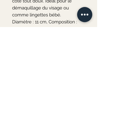
côté tout doux. Ideal pour le
démaquillage du visage ou
comme lingettes bébé.
Diamètre : 11 cm, Composition :
40% bambou, 40% polyesther, 20%
coton
Lavage : 30° dans un filet de
lavage / éviter le sèche linge
Couleur micro-éponge : blanc
Couleur passant en tissu : à choisir
parmi la sélection de couleurs ci-
dessous.
Merci de votre visite ♡
Au plaisir de vous accueillir bientôt à l'atelier
COURS DE COUTURE & ATELIERS CRÉATIFS
3 rue d'Andrezel
06 82 77 23 08