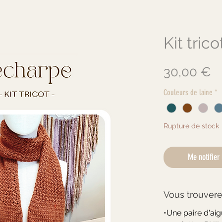
Kit tric
Pr
30,00 €
Couleurs de laine
*
Rupture de stock
Me notifier 
Vous trouverez
•Une paire d'aig