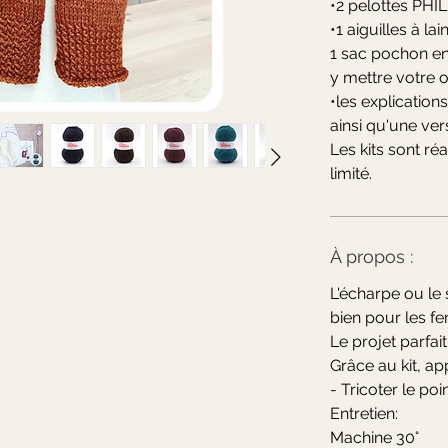
•2 pelottes PH
•1 aiguilles à lai
1 sac pochon en
y mettre votre 
•les explication
ainsi qu'une ver
Les kits sont réa
limité.
À propos :
L'écharpe ou le 
bien pour les 
Le projet parfait
Grâce au kit, ap
- Tricoter le poi
Entretien:
Machine 30°