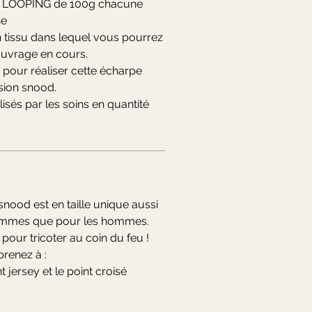
IL LOOPING de 100g chacune
ne
 tissu dans lequel vous pourrez
ouvrage en cours.
s pour réaliser cette écharpe
sion snood.
lisés par les soins en quantité
snood est en taille unique aussi
femmes que pour les hommes.
 pour tricoter au coin du feu !
prenez à :
nt jersey et le point croisé