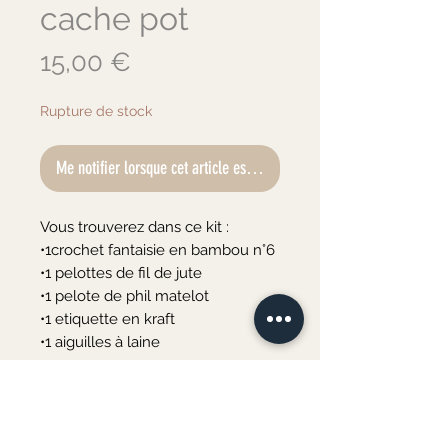
cache pot
Prix
15,00 €
Rupture de stock
Me notifier lorsque cet article est disponible
Vous trouverez dans ce kit :

•1crochet fantaisie en bambou n°6

•1 pelottes de fil de jute

•1 pelote de phil matelot 

•1 etiquette en kraft

•1 aiguilles à laine

•1 marqueurs

•les explications pour réaliser ce 
cache pot
