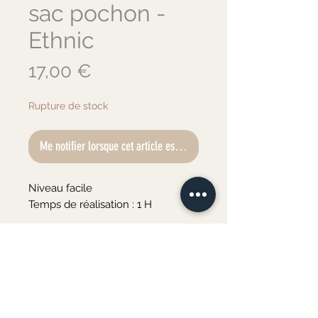
sac pochon -
Ethnic
Prix
17,00 €
Rupture de stock
Me notifier lorsque cet article est disponible
Niveau facile
Temps de réalisation : 1 H
Vous trouverez dans ce kit :
•le patron en taille réelle
A prévoir :
•1 coupon de tissu coton
•1 bobine de fil Gütermann
- 1 machine à coudre