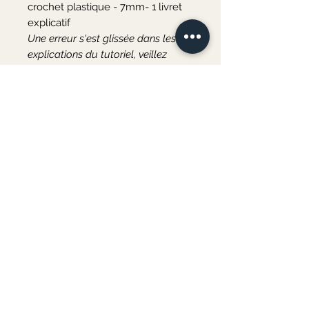
crochet plastique - 7mm- 1 livret
explicatif
Une erreur s'est glissée dans les
explications du tutoriel, veillez
terminer votre réalisation avec 36
mailles au rang 7.
Dimension du pack : 20 x 20 x 8,5
cm
Coloris disponibles : vert d'eau &
écru / corail & écru
Merci de votre visite ♡
Au plaisir de vous accueillir bientôt à l'atelier
COURS DE COUTURE & ATELIERS CRÉATIFS
3 rue d'Andrezel
06 82 77 23 08