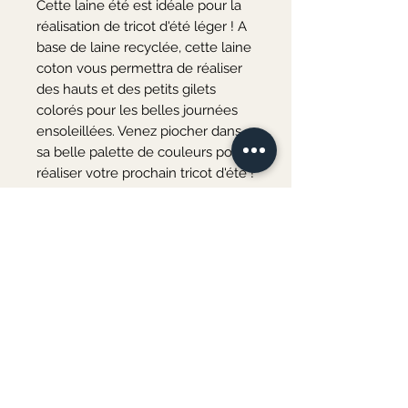
Cette laine été est idéale pour la
réalisation de tricot d'été léger ! A
base de laine recyclée, cette laine
coton vous permettra de réaliser
des hauts et des petits gilets
colorés pour les belles journées
ensoleillées. Venez piocher dans
sa belle palette de couleurs pour
réaliser votre prochain tricot d'été !
Aiguilles à tricoter : n°3.5 - 10 x
10 cm = 33 R / 23 M
51% coton 20% polyamide - 15%
acrylique - 7% soie - 7% lin -
Longueur : 50 g = 140m
Les couleurs présentées peuvent
varier d’un écran à l’autre. Les
coloris des pelotes de différents
bains peuvent également
comporter de légères variations.