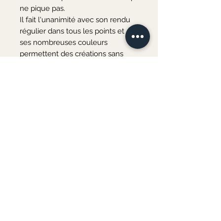
ne pique pas.
Il fait l'unanimité avec son rendu
régulier dans tous les points et
ses nombreuses couleurs
permettent des créations sans
limite. C'est le fil indispensable
pour toute la famille.
Lavage en machine et séchage à
plat.
40% Laine Peignée 30%
Acrylique 30% Polyamide
Pelote 50 g. / 125 mètres
Aiguilles / Crochet n°4
Merci de votre visite ♡
Au plaisir de vous accueillir bientôt à l'atelier