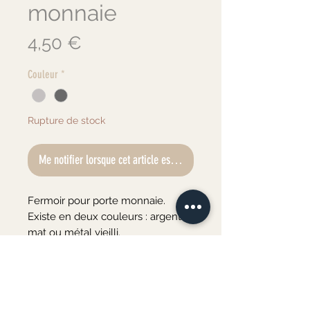
monnaie
Prix
4,50 €
Couleur
*
Rupture de stock
Me notifier lorsque cet article est disponible
Fermoir pour porte monnaie.
Existe en deux couleurs : argent
mat ou métal vieilli.
Taille : 8.5cm x 6 cm
Taille de trou : 5.2mm x 2mm
1.6mm