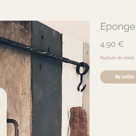
Eponge
Pri
4,90 €
Rupture de stock
Me notifier 