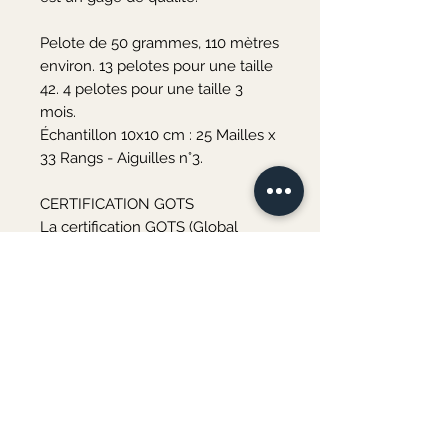
Pelote de 50 grammes, 110 mètres 
environ. 13 pelotes pour une taille 
42. 4 pelotes pour une taille 3 
mois.

Échantillon 10x10 cm : 25 Mailles x 
33 Rangs - Aiguilles n°3.

CERTIFICATION GOTS

La certification GOTS (Global 
Organic Textile Standard) vous 
garantit que les fibres utilisées 
sont d'origine biologique 
naturelle et fabriquées dans le 
respect de l'environnement et de 
la santé des travailleurs. Cette 
norme couvre toutes les étapes 
de la production, depuis la récolte 
des matières premières en 