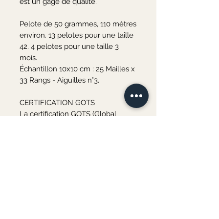
est un gage de qualité.

Pelote de 50 grammes, 110 mètres 
environ. 13 pelotes pour une taille 
42. 4 pelotes pour une taille 3 
mois.

Échantillon 10x10 cm : 25 Mailles x 
33 Rangs - Aiguilles n°3.

CERTIFICATION GOTS

La certification GOTS (Global 
Organic Textile Standard) vous 
garantit que les fibres utilisées 
sont d'origine biologique 
naturelle et fabriquées dans le 
respect de l'environnement et de 
la santé des travailleurs. Cette 
norme couvre toutes les étapes 
de la production, depuis la récolte 
des matières premières en 