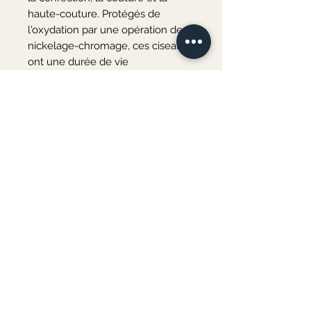
haute-couture. Protégés de 
l'oxydation par une opération de 
nickelage-chromage, ces ciseaux 
ont une durée de vie 
exceptionnelle. Le biseautage des 
lames est réalisé par meulage et 
leur apporte un excellent 
tranchant, parfait sur toute la 
longueur de la lame. Ces ciseaux 
peuvent être affûtés.

Dimension 17 cm. Pour les tissus 
légers à moyens

Merci de votre visite ♡
Au plaisir de vous accueillir bientôt à l'atelier
COURS DE COUTURE & ATELIERS CRÉATIFS