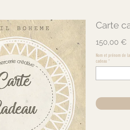
Carte c
P
150,00 €
Nom et prénom de la 
cadeau
*