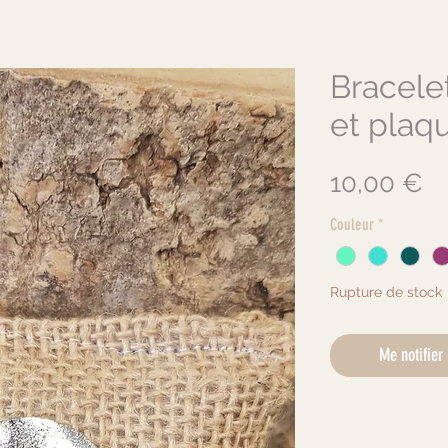
Bracele
et plaq
Pr
10,00 €
Couleur
*
Rupture de stock
Me notifier 