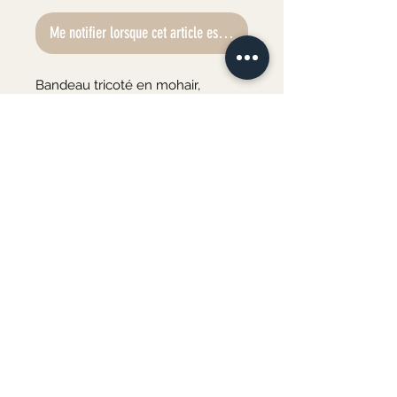
Me notifier lorsque cet article est disponible
Bandeau tricoté en mohair, 
couleur jaune moutarde. 

Vous avez la possibilité de 
personnaliser votre bandeau 
grâce à ses 3 "bagues" 
interchangeable.

Bandeau taille unique.

- Création 100% fait main, en 
France -
Merci de votre visite ♡
Au plaisir de vous accueillir bientôt à l'atelier
COURS DE COUTURE & ATELIERS CRÉATIFS