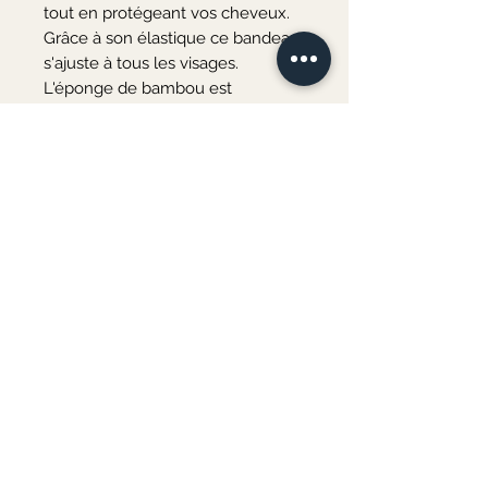
tout en protégeant vos cheveux.
Grâce à son élastique ce bandeau
s'ajuste à tous les visages.
L'éponge de bambou est
composée de boucles très fines
qui apportent au tissu une grande
douceur.
Le bandeau est lavable.
Composition : 40% bambou, 40%
polyesther, 20% coton
Lavage : 30°C / éviter le sèche
linge
Merci de votre visite ♡
Au plaisir de vous accueillir bientôt à l'atelier
COURS DE COUTURE & ATELIERS CRÉATIFS
3 rue d'Andrezel
06 82 77 23 08