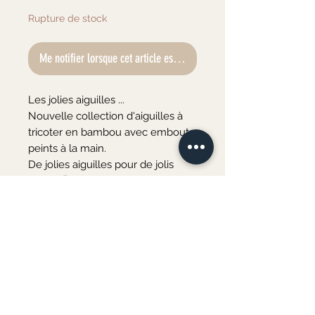
Rupture de stock
Me notifier lorsque cet article est disponible
Les jolies aiguilles ...

Nouvelle collection d'aiguilles à 
tricoter en bambou avec embouts 
peints à la main.

De jolies aiguilles pour de jolis 
tricots 🧶

Longueur 33 cm

Taille n°9
Merci de votre visite ♡
Au plaisir de vous accueillir bientôt à l'atelier