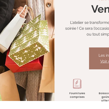
Ven
L'atelier se transfor
soirée ! Ce sera l'occas
ou tout simp
Les i
Voir
Fournitures
Boisso
comprises
goût
offer