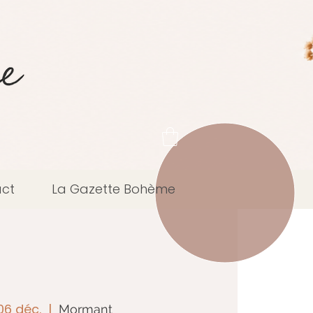
ct
La Gazette Bohème
06 déc.
  |  
Mormant