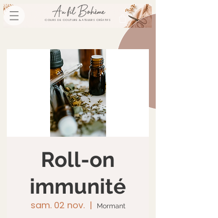
COURS DE COUTURE & ATELIERS CRÉATIFS
Roll-on
immunité
sam. 02 nov.
  |  
Mormant