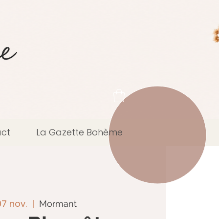
ct
La Gazette Bohème
07 nov.
  |  
Mormant