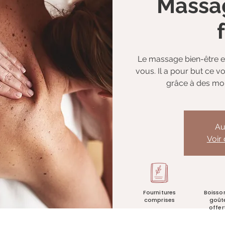
Massa
Le massage bien-être 
vous. Il a pour but ce v
grâce à des mo
Au
Voir
Fournitures
Boisso
comprises
goût
offer