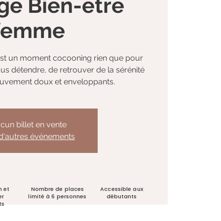
ge Bien-être
femme
est un moment cocooning rien que pour
ous détendre, de retrouver de la sérénité
uvement doux et enveloppants.
cun billet en vente
 d'autres événements
n et
Nombre de places
Accessible aux
er
limité à 6 personnes
débutants
ts