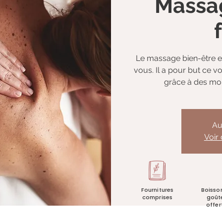
Massa
Le massage bien-être 
vous. Il a pour but ce v
grâce à des mo
Au
Voir
Fournitures
Boisso
comprises
goût
offer