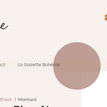
ct
La Gazette Bohème
31 oct.
  |  
Mormant