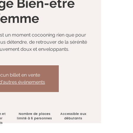
ge Bien-être
femme
est un moment cocooning rien que pour
ous détendre, de retrouver de la sérénité
uvement doux et enveloppants.
cun billet en vente
 d'autres événements
n et
Nombre de places
Accessible aux
er
limité à 6 personnes
débutants
ts