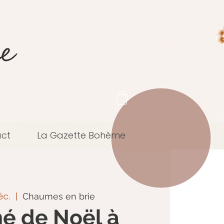
ct
La Gazette Bohème
éc.
  |  
Chaumes en brie
é de Noël à