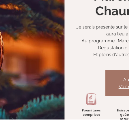
Chaum
Je serais présente sur 
aura lieu 
Au programme : Marché
Dégustation d
Et pleins d'autre
Au
Voir
Fournitures
Boisso
comprises
goût
offer