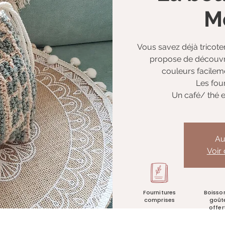
M
Vous savez déjà tricoter
propose de découvrir
couleurs facileme
Les fou
Un café/ thé e
Au
Voir
Fournitures
Boisso
comprises
goût
offer