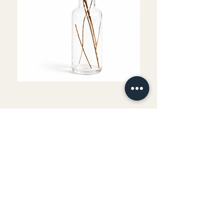
Fournitures comprises
Boisson et goûter offerts