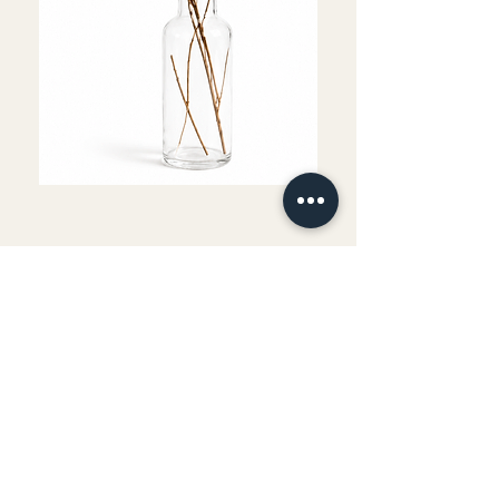
Fournitures comprises
Boisson et goûter offerts