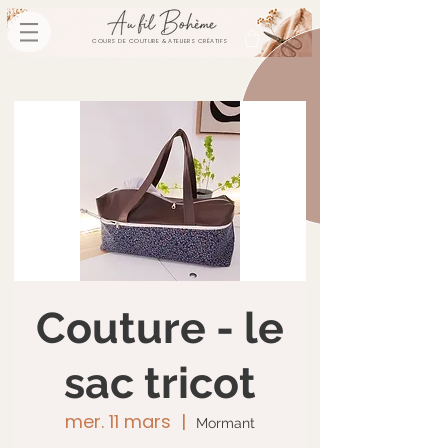
COURS DE COUTURE & ATELIERS CRÉATIFS
Couture - le
sac tricot
mer. 11 mars
  |  
Mormant