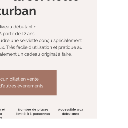
turban
iveau débutant +
A partir de 12 ans
udre une serviette conçu spécialement
 Très facile d'utilisation et pratique au
galement un cadeau original à faire.
cun billet en vente
 d'autres événements
n et
Nombre de places
Accessible aux
er
limité à 6 personnes
débutants
ts