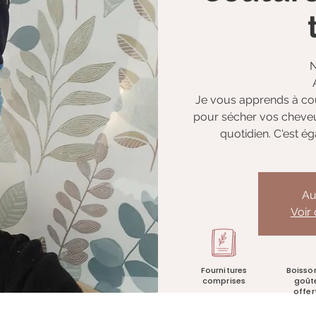
N
Je vous apprends à co
pour sécher vos cheveux.
quotidien. C'est é
Au
Voir
Fournitures
Boisso
comprises
goût
offer