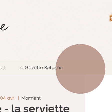
ct
La Gazette Bohème
04 avr.
  |  
Mormant
- la serviette