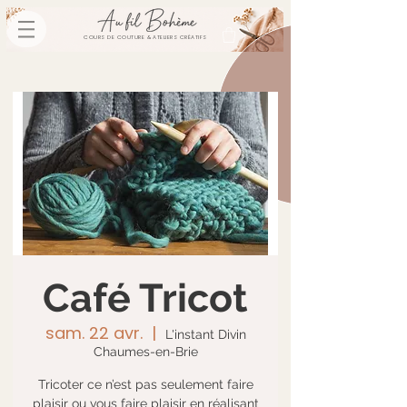
COURS DE COUTURE & ATELIERS CRÉATIFS
Café Tricot
sam. 22 avr.
  |  
L'instant Divin
Chaumes-en-Brie
Tricoter ce n’est pas seulement faire
plaisir ou vous faire plaisir en réalisant