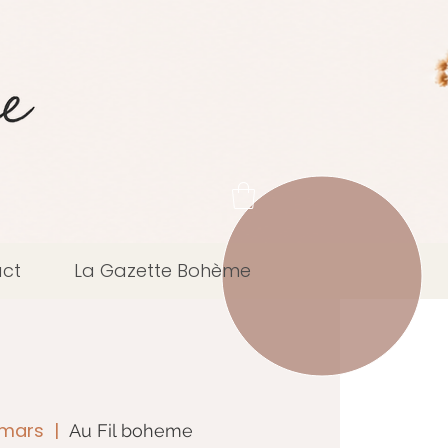
ct
La Gazette Bohème
 mars
  |  
Au Fil boheme