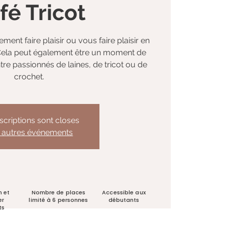
fé Tricot
ement faire plaisir ou vous faire plaisir en
 Cela peut également être un moment de
re passionnés de laines, de tricot ou de
crochet.
nscriptions sont closes
r autres événements
n et
Nombre de places
Accessible aux
er
limité à 6 personnes
débutants
ts