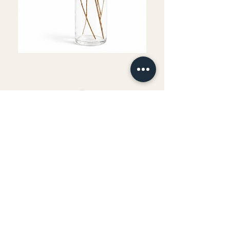
Fournitures comprises
Boisson et goûter offerts