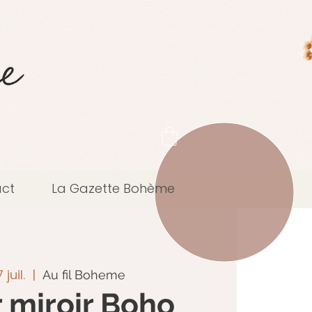
ct
La Gazette Bohème
juil.
  |  
Au fil Boheme
r miroir Boho