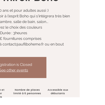
0 ans et pour adultes aussi :)
oir à l'esprit Boho qui s'intégrera très bien
mbre, salle de bain, salon...
ez le choix des couleurs
Durée : 3heures
29€ fournitures comprises
 à contact@aufilboheme.fr ou en bout
gistration is Closed
See other events
n et
Nombre de places
Accessible aux
er
limité à 6 personnes
débutants
ts