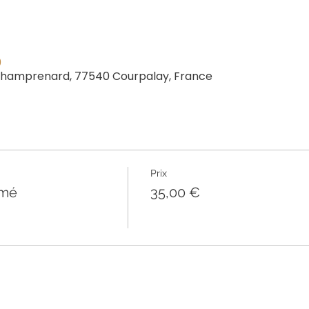
0
 Champrenard, 77540 Courpalay, France
Prix
amé
35,00 €