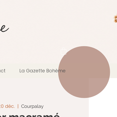
ct
La Gazette Bohème
20 déc.
  |  
Courpalay