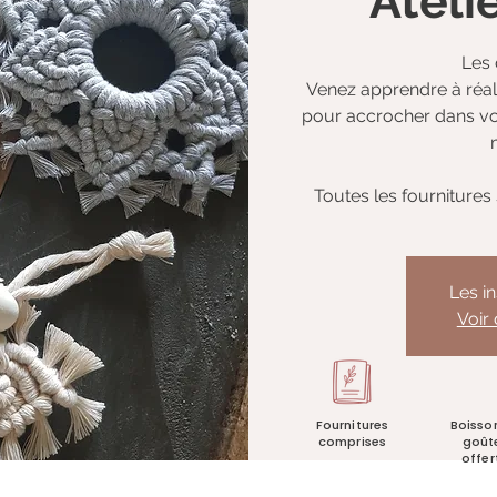
Atel
Les 
Venez apprendre à réal
pour accrocher dans vo
Toutes les fournitures 
Les i
Voir
Fournitures
Boisso
comprises
goût
offer