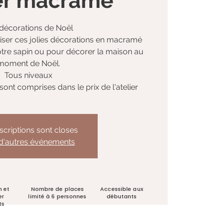
ier macramé
décorations de Noël
iser ces jolies décorations en macramé
tre sapin ou pour décorer la maison au
moment de Noël.
Tous niveaux
sont comprises dans le prix de l'atelier
nscriptions sont closes
 d'autres événements
n et
Nombre de places
Accessible aux
er
limité à 6 personnes
débutants
ts