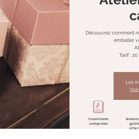
c
Découvrez comment réal
emballer vo
At
Tarif : 
Les i
Voi
Fournitures
Boisso
comprises
goût
offer