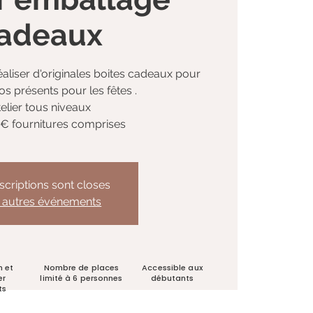
adeaux
iser d'originales boites cadeaux pour
s présents pour les fêtes .
elier tous niveaux
20 € fournitures comprises
nscriptions sont closes
r autres événements
n et
Nombre de places
Accessible aux
er
limité à 6 personnes
débutants
ts